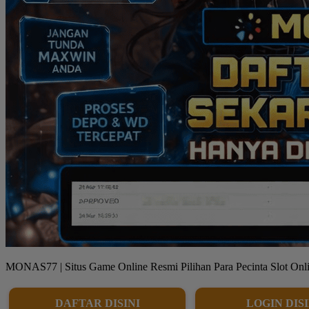
MONAS77 | Situs Game Online Resmi Pilihan Para Pecinta Slot Onli
DAFTAR DISINI
LOGIN DISI