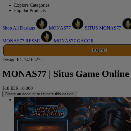
Explore Categories
Popular Products
Shop All Designs
MONAS77
SITUS MONAS77
MONAS77 RESMI
MONAS77 GACOR
LOGIN
Design ID: 74165272
MONAS77 | Situs Game Online R
$18
IDR 10.000
Create an account to favorite this design!