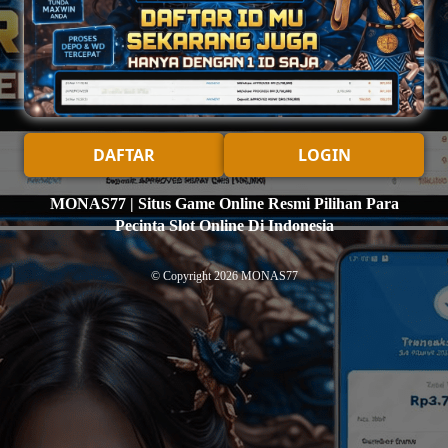
DAFTAR
LOGIN
MONAS77 | Situs Game Online Resmi Pilihan Para
Pecinta Slot Online Di Indonesia
© Copyright 2026
MONAS77