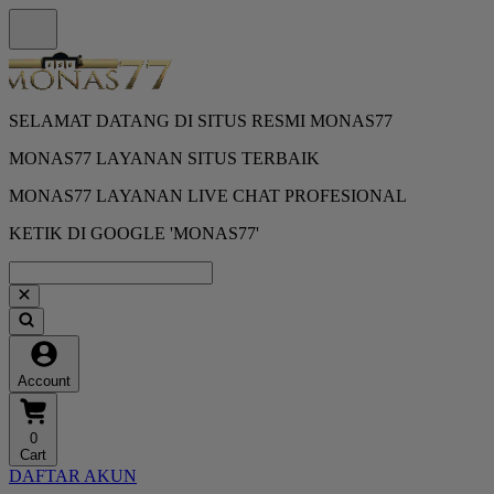
SELAMAT DATANG DI SITUS RESMI MONAS77
MONAS77 LAYANAN SITUS TERBAIK
MONAS77 LAYANAN LIVE CHAT PROFESIONAL
KETIK DI GOOGLE 'MONAS77'
Account
0
Cart
DAFTAR AKUN